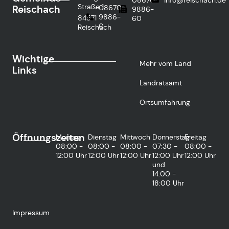
Straße 1
Reischach
08670
9886-
9886-
84571
60
0
Reischach
Wichtige
Mehr vom Land
Links
Landratsamt
Ortsumfahrung
Öffnungszeiten
Montag
Dienstag
Mittwoch
Donnerstag
Freitag
08:00 -
08:00 -
08:00 -
07:30 -
08:00 -
12:00 Uhr
12:00 Uhr
12:00 Uhr
12:00 Uhr
12:00 Uhr
und
14:00 -
18:00 Uhr
Impressum