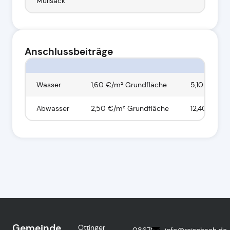
Müllsack
Anschlussbeiträge
Wasser
1,60 €/m² Grundfläche
5,10 €/m² 
Abwasser
2,50 €/m² Grundfläche
12,40 €/m²
Gemeinde
Öttinger
08670
info@reischach.de