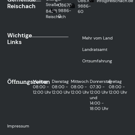
08670
info@reischach.de
Straße 1
Reischach
08670
9886-
9886-
84571
60
0
Reischach
Wichtige
Mehr vom Land
Links
Landratsamt
Ortsumfahrung
Öffnungszeiten
Montag
Dienstag
Mittwoch
Donnerstag
Freitag
08:00 -
08:00 -
08:00 -
07:30 -
08:00 -
12:00 Uhr
12:00 Uhr
12:00 Uhr
12:00 Uhr
12:00 Uhr
und
14:00 -
18:00 Uhr
Impressum