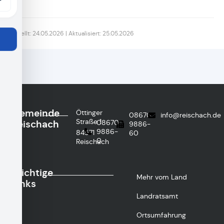
Erstellt: 24.05.2026 | Aktualisiert: 25.05.2026
Gemeinde
Öttinger
08670
info@reischach.de
Straße 1
Reischach
08670
9886-
9886-
84571
60
0
Reischach
Wichtige
Mehr vom Land
Links
Landratsamt
Ortsumfahrung