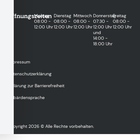
Öffnungszeiten
Montag
Dienstag
Mittwoch
Donnerstag
Freitag
08:00 -
08:00 -
08:00 -
07:30 -
08:00 -
12:00 Uhr
12:00 Uhr
12:00 Uhr
12:00 Uhr
12:00 Uhr
und
14:00 -
18:00 Uhr
Impressum
Datenschutzerklärung
Erklärung zur Barrierefreiheit
Gebärdensprache
Copyright 2026 © Alle Rechte vorbehalten.