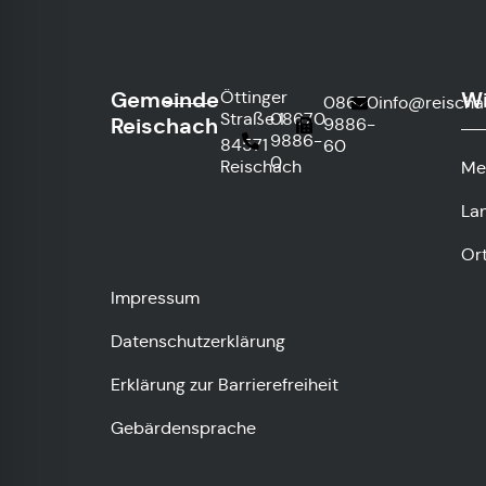
Gemeinde
Wi
Öttinger
08670
info@reischa
Straße 1
08670
Reischach
9886-
9886-
84571
60
0
Reischach
Me
La
Or
Impressum
Datenschutzerklärung
Erklärung zur Barrierefreiheit
Gebärdensprache