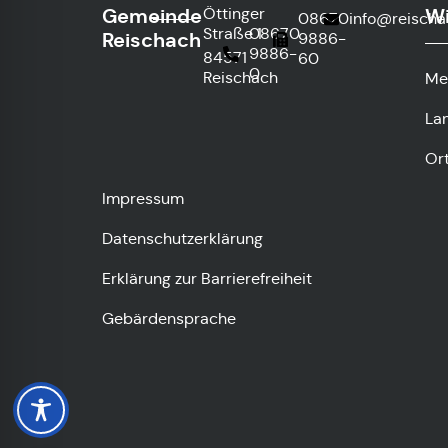
Gemeinde
Wi
Öttinger
08670
info@reischa
Straße 1
08670
Reischach
9886-
9886-
84571
60
0
Reischach
Me
La
Or
Impressum
Datenschutzerklärung
Erklärung zur Barrierefreiheit
Gebärdensprache