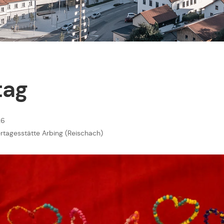
tag
26
ertagesstätte Arbing (Reischach)