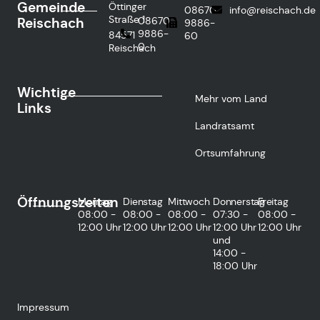
Gemeinde
Öttinger
08670
info@reischach.de
Straße 1
Reischach
08670
9886-
9886-
84571
60
0
Reischach
Wichtige
Mehr vom Land
Links
Landratsamt
Ortsumfahrung
Öffnungszeiten
Montag
Dienstag
Mittwoch
Donnerstag
Freitag
08:00 -
08:00 -
08:00 -
07:30 -
08:00 -
12:00 Uhr
12:00 Uhr
12:00 Uhr
12:00 Uhr
12:00 Uhr
und
14:00 -
18:00 Uhr
Impressum