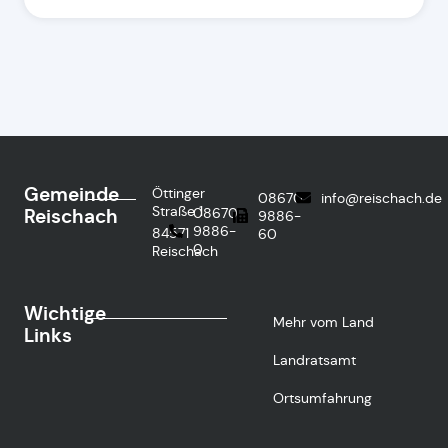
Gemeinde
Öttinger
08670
info@reischach.de
Straße 1
Reischach
08670
9886-
9886-
84571
60
0
Reischach
Wichtige
Mehr vom Land
Links
Landratsamt
Ortsumfahrung