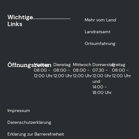
Wichtige
Mehr vom Land
Links
Landratsamt
Ortsumfahrung
Öffnungszeiten
Montag
Dienstag
Mittwoch
Donnerstag
Freitag
08:00 -
08:00 -
08:00 -
07:30 -
08:00 -
12:00 Uhr
12:00 Uhr
12:00 Uhr
12:00 Uhr
12:00 Uhr
und
14:00 -
18:00 Uhr
Impressum
Datenschutzerklärung
Erklärung zur Barrierefreiheit