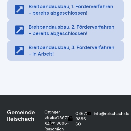
Breitbandausbau, 1. Förderverfahren
- bereits abgeschlossen!
Breitbandausbau, 2. Förderverfahren
- bereits abgeschlossen!
Breitbandausbau, 3. Förderverfahren
- in Arbeit!
Gemeinde
Öttinger
08670
info@reischach.de
Straße 1
Reischach
08670
9886-
9886-
84571
60
0
Reischach